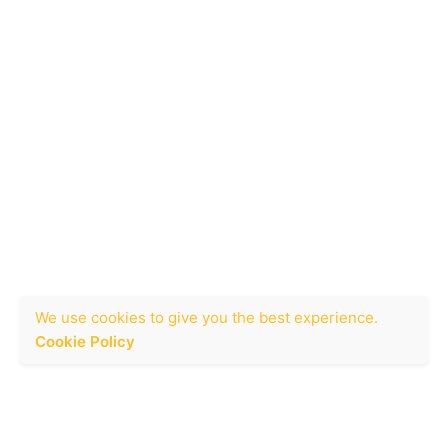
València 2019
Siguenos:
We use cookies to give you the best experience.
Cookie Policy
Fb.
/
Ig.
/
Tw.
/
Be.
Que Maten al Diseñador Proyectos Creativos
C/ Castellón 10, local 2
12400 Segorbe (Castellón)