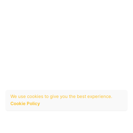
Siguenos:
We use cookies to give you the best experience.
Cookie Policy
Fb.
/
Ig.
/
Tw.
/
Be.
Que Maten al Diseñador Proyectos Creativos
C/ Castellón 10, local 2
12400 Segorbe (Castellón)